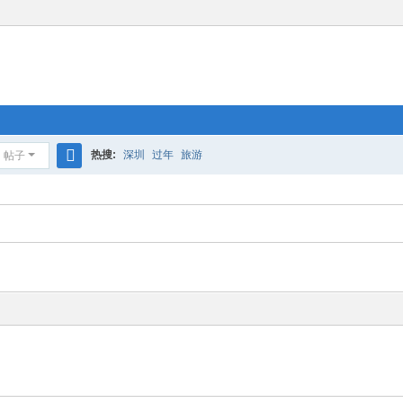
热搜:
深圳
过年
旅游
帖子
搜
索