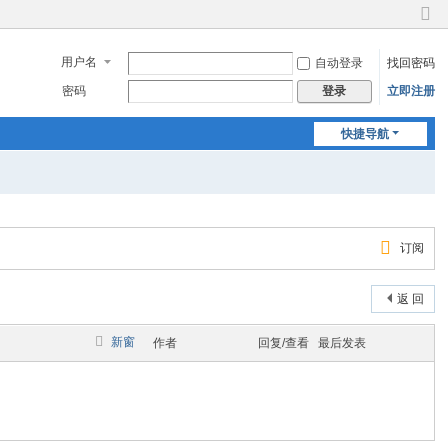
切
换
用户名
自动登录
找回密码
到
窄
密码
立即注册
登录
版
快捷导航
订阅
返 回
新窗
作者
回复/查看
最后发表