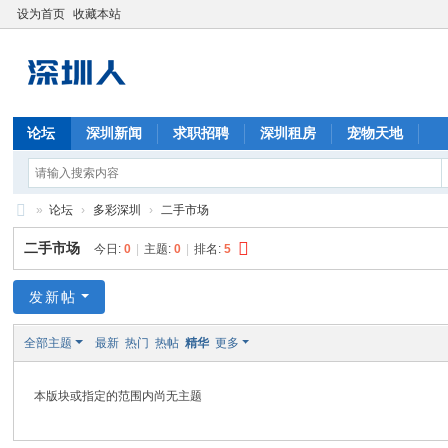
设为首页
收藏本站
论坛
深圳新闻
求职招聘
深圳租房
宠物天地
»
论坛
›
多彩深圳
›
二手市场
深
二手市场
今日:
0
|
主题:
0
|
排名:
5
圳
人
发新帖
全部主题
最新
热门
热帖
精华
更多
本版块或指定的范围内尚无主题