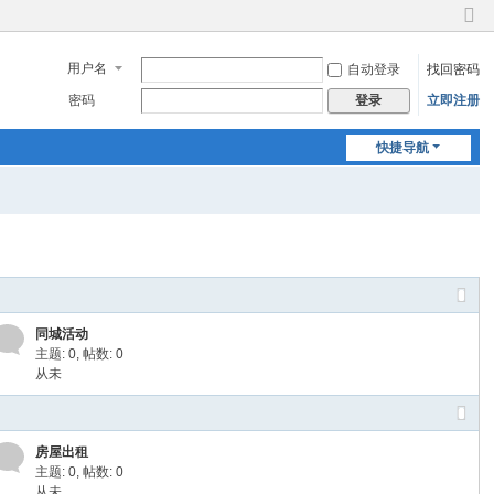
切
换
用户名
自动登录
找回密码
到
窄
密码
立即注册
登录
版
快捷导航
同城活动
主题: 0
,
帖数: 0
从未
房屋出租
主题: 0
,
帖数: 0
从未